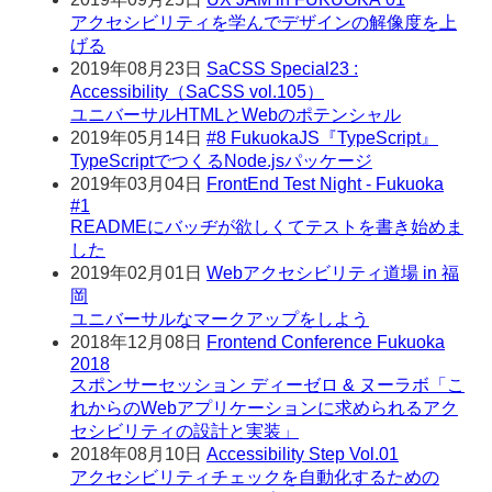
アクセシビリティを学んでデザインの解像度を上
げる
2019年08月23日
SaCSS Special23 :
Accessibility（SaCSS vol.105）
ユニバーサルHTMLとWebのポテンシャル
2019年05月14日
#8 FukuokaJS『TypeScript』
TypeScriptでつくるNode.jsパッケージ
2019年03月04日
FrontEnd Test Night - Fukuoka
#1
READMEにバッヂが欲しくてテストを書き始めま
した
2019年02月01日
Webアクセシビリティ道場 in 福
岡
ユニバーサルなマークアップをしよう
2018年12月08日
Frontend Conference Fukuoka
2018
スポンサーセッション ディーゼロ & ヌーラボ「こ
れからのWebアプリケーションに求められるアク
セシビリティの設計と実装」
2018年08月10日
Accessibility Step Vol.01
アクセシビリティチェックを自動化するための