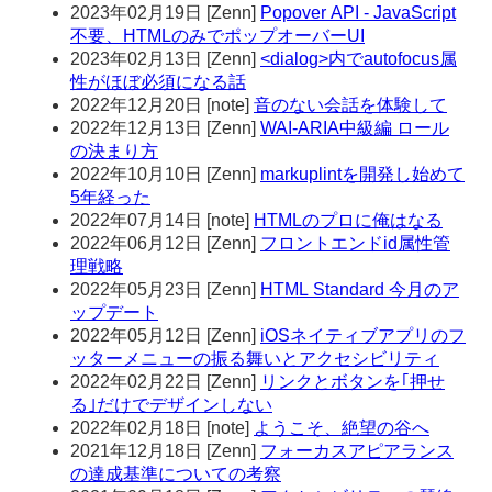
2023年02月19日
[
Zenn
]
Popover API - JavaScript
不要、HTMLのみでポップオーバーUI
2023年02月13日
[
Zenn
]
<dialog>内でautofocus属
性がほぼ必須になる話
2022年12月20日
[
note
]
音のない会話を体験して
2022年12月13日
[
Zenn
]
WAI-ARIA中級編 ロール
の決まり方
2022年10月10日
[
Zenn
]
markuplintを開発し始めて
5年経った
2022年07月14日
[
note
]
HTMLのプロに俺はなる
2022年06月12日
[
Zenn
]
フロントエンドid属性管
理戦略
2022年05月23日
[
Zenn
]
HTML Standard 今月のア
ップデート
2022年05月12日
[
Zenn
]
iOSネイティブアプリのフ
ッターメニューの振る舞いとアクセシビリティ
2022年02月22日
[
Zenn
]
リンクとボタンを｢押せ
る｣だけでデザインしない
2022年02月18日
[
note
]
ようこそ、絶望の谷へ
2021年12月18日
[
Zenn
]
フォーカスアピアランス
の達成基準についての考察