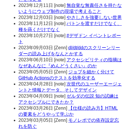
2023年12月11日
[
note
]
無自覚な無責任さを持たな
いようにウェブ制作の現場で考えること
2023年12月03日
[
note
]
やさしさを強要しない世界
2023年11月12日
[
note
]
バトンを渡すだけでなく、
種を蒔くだけでなく
2023年10月27日
[
note
]
#デザドン イベントレポー
ト
2023年09月03日
[
Zenn
]
dl/dt/ddのスクリーンリー
ダーの読み上げをなんとかする
2023年06月10日
[
note
]
アクセシビリティの指摘は
なぜあんなに『めんどうくさい』のか
2023年05月05日
[
Zenn
]
ジョブを細かく分けて
GitHub Actionsのテストを効率化する
2023年04月28日
[
note
]
次世代のユーザーエージェ
ントと情報とデータ、そしてデザイン
2023年04月09日
[
note
]
ゼルダの伝説 知の試練は
アクセシブルにできたか？
2023年03月26日
[
Zenn
]
【仕様の読み方】HTML
の要素をどうやって学ぶか
2023年03月05日
[
Zenn
]
モノレポでの依存設定忘
れを防ぐ