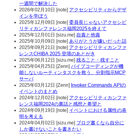
一週間で解決した
2026年02月10日
[
note
]
アクセシビリティからデザ
インを学ぼう
2025年12月09日
[
note
]
委員長じゃないアクセシビ
リティカンファレンス福岡2025を終えて
2025年12月01日
[
sizu.me
]
自責と他責
2025年10月09日
[
note
]
ありがとうが嫌いだった話
2025年09月21日
[
note
]
アクセシビリティカンファ
レンスCHIBA 2025 登壇のあとがき
2025年06月12日
[
sizu.me
]
残ること・残すこと
2025年04月25日
[
Zenn
]
バイブコーディングが機
能しないルーティンタスクを救う、分割指示MCP
サーバ
2025年03月12日
[
Zenn
]
Invoker Commands APIの
イベントのまとめ
2024年12月02日
[
note
]
アクセシビリティカンファ
レンス福岡2024の裏話と感想と希望と
2024年09月19日
[
note
]
イベントにおける属性の表
明を考える
2024年04月02日
[
sizu.me
]
ブログ書くなら自分に
しか書けないことを書きたい