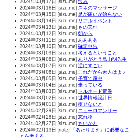
2024年03月17日
[
sizu.me
]
恨み
2024年03月16日
[
sizu.me
]
スネのマッサージ
2024年03月15日
[
sizu.me
]
足が痛いが治らない
2024年03月14日
[
sizu.me
]
リアルイベント
2024年03月13日
[
sizu.me
]
もの忘れ
2024年03月12日
[
sizu.me
]
朝から
2024年03月11日
[
sizu.me
]
ああああ
2024年03月10日
[
sizu.me
]
確定申告
2024年03月09日
[
sizu.me
]
考えるということ
2024年03月08日
[
sizu.me
]
ありがとう鳥山明先生
2024年03月07日
[
sizu.me
]
逆にすごい
2024年03月06日
[
sizu.me
]
これだから素人はよォ
2024年03月05日
[
sizu.me
]
子育て霧中
2024年03月04日
[
sizu.me
]
走っている
2024年03月03日
[
sizu.me
]
トルネード竜巻
2024年03月02日
[
sizu.me
]
世界情報設計日
2024年03月01日
[
sizu.me
]
痩せないと
2024年02月29日
[
sizu.me
]
ニューロマンサー
2024年02月28日
[
sizu.me
]
忘れ物
2024年02月27日
[
sizu.me
]
ちいかわ
2024年02月13日
[
note
]
『あたりまえ』に必要なこ
とを考える