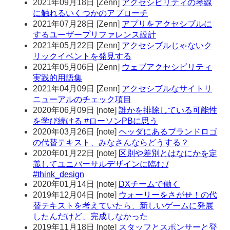
2021年09月18日
[
Zenn
]
アクセシビリティの琴線
に触れるいくつかのアプローチ
2021年07月28日
[
Zenn
]
アプリをアクセシブルに
するユーザープリファレンス設計
2021年05月22日
[
Zenn
]
アクセシブルじゃないク
リックイベントを発見する
2021年05月06日
[
Zenn
]
ウェブアクセシビリティ
実践的用語集
2021年04月09日
[
Zenn
]
アクセシブルなサイトリ
ニューアルのチェック項目
2020年06月09日
[
note
]
誰かを排除している可能性
を学び続ける #ローソンPBに思う
2020年03月26日
[
note
]
ヘッダにあるブランドロゴ
の代替テキスト、みなさんならどうする？
2020年01月22日
[
note
]
区別や差別とはなにかを定
義してユニバーサルデザインに臨む /
#think_design
2020年01月14日
[
note
]
DXチームで働く
2019年12月04日
[
note
]
ウォーリーをさがせ！の代
替テキストを考えていたら、新しいゲームに発展
したんだけど、完成しなかった
2019年11月18日
[
note
]
スタッフとスポンサーと登