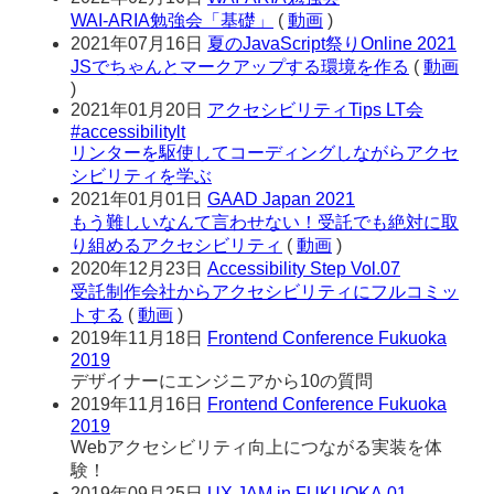
WAI-ARIA勉強会「基礎」
(
動画
)
2021年07月16日
夏のJavaScript祭りOnline 2021
JSでちゃんとマークアップする環境を作る
(
動画
)
2021年01月20日
アクセシビリティTips LT会
#accessibilitylt
リンターを駆使してコーディングしながらアクセ
シビリティを学ぶ
2021年01月01日
GAAD Japan 2021
もう難しいなんて言わせない！受託でも絶対に取
り組めるアクセシビリティ
(
動画
)
2020年12月23日
Accessibility Step Vol.07
受託制作会社からアクセシビリティにフルコミッ
トする
(
動画
)
2019年11月18日
Frontend Conference Fukuoka
2019
デザイナーにエンジニアから10の質問
2019年11月16日
Frontend Conference Fukuoka
2019
Webアクセシビリティ向上につながる実装を体
験！
2019年09月25日
UX JAM in FUKUOKA 01