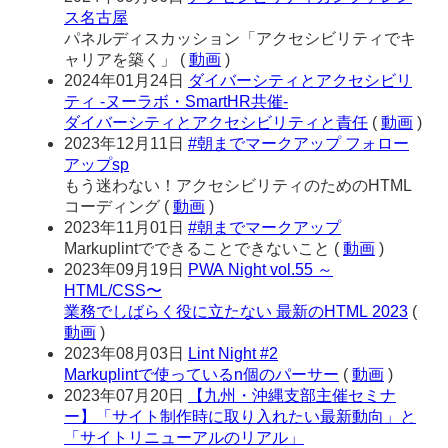
ス名古屋
パネルディスカッション「アクセシビリティでキ
ャリアを築く」
(
動画
)
2024年01月24日
ダイバーシティとアクセシビリ
ティ -ヌーラボ・SmartHR共催-
ダイバーシティとアクセシビリティと責任
(
動画
)
2023年12月11日
#朝までマークアップ フォロー
アップsp
もう迷わない！アクセシビリティのためのHTML
コーディング
(
動画
)
2023年11月01日
#朝までマークアップ
Markuplintでできることできないこと
(
動画
)
2023年09月19日
PWA Night vol.55 ～
HTML/CSS〜
業務でしばらく役に立たない 最新のHTML 2023
(
動画
)
2023年08月03日
Lint Night #2
Markuplintで使っているn個のパーサー
(
動画
)
2023年07月20日
【九州・沖縄支部主催セミナ
ー】「サイト制作時に取り入れたい最新動向」と
「サイトリニューアルのリアル」