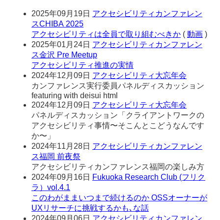
2025年09月19日
アクセシビリティカンファレン
スCHIBA 2025
アクセシビリティは全員で取り組むべきか
(
動画
)
2025年01月24日
アクセシビリティカンファレン
ス金沢 Pre Meetup
アクセシビリティ推進の実情
2024年12月09日
アクセシビリティ大忘年会
カンファレンス実行委員パネルディスカッション
featuring with deisui html
2024年12月09日
アクセシビリティ大忘年会
パネルディスカッション「クライアントワークの
アクセシビリティ事情〜そこんとこどうなんです
か〜」
2024年11月28日
アクセシビリティカンファレン
ス福岡 前夜祭
アクセシビリティカンファレンス福岡の楽しみ方
2024年09月16日
Fukuoka Research Club (フリク
ラ）vol.4.1
このわがままいつまで続けるのか OSSオーナーが
UXリサーチに挑戦するかも､な話
2024年09月06日
アクセシビリティカンファレン