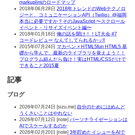
markuplintのロードマップ
2018年06月28日
2018年トレンドのWebテクノロ
ジーと、コミュニケーションAPI（Twilio）@福岡
本当に必要ですか？そのJavaScript 〜スクロール
イベント・リサイズイベント編〜
2018年01月18日
俺の話を聞け！！LT大会 #7
コードレビュー なんてしてられるかッ!!
2015年07月24日
マカベン × HTML5fun HTML5 基
礎から学んで、最新のライブラリを覚えよう！！
プログラム組んだら負け！実はHTML/CSSだけで
できること2015夏
記事
ブログ
2026年07月24日
[
sizu.me
]
自分のためにはめんど
うくさいことはやれない
2026年07月12日
[
note
]
パーソナライゼーションは
AIでスケールするのか
2026年02月20日
[
note
]
3年貯めたイシューをAIで