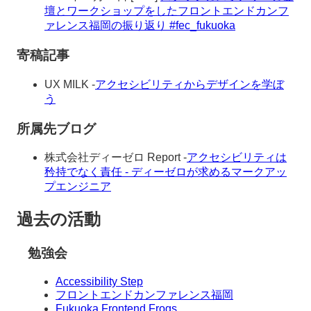
壇とワークショップをしたフロントエンドカンフ
ァレンス福岡の振り返り #fec_fukuoka
寄稿記事
UX MILK -
アクセシビリティからデザインを学ぼ
う
所属先ブログ
株式会社ディーゼロ Report -
アクセシビリティは
矜持でなく責任 - ディーゼロが求めるマークアッ
プエンジニア
過去の活動
勉強会
Accessibility Step
フロントエンドカンファレンス福岡
Fukuoka Frontend Frogs