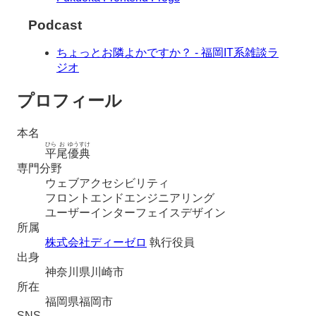
Podcast
ちょっとお隣よかですか？ - 福岡IT系雑談ラ
ジオ
プロフィール
本名
ひら
お
ゆう
すけ
平
尾
優
典
専門分野
ウェブアクセシビリティ
フロントエンドエンジニアリング
ユーザーインターフェイスデザイン
所属
株式会社ディーゼロ
執行役員
出身
神奈川県川崎市
所在
福岡県福岡市
SNS